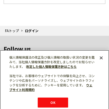
FAトップ
ログイン
Follow us
個人情報保護法の改正及び個人情報の取扱い状況の変更を鑑
みて、当社個人情報保護方針を改定しましたのでお知らせい
たします。
改定した個人情報保護方針はこちら
当社では、お客様のウェブサイトでの体験を向上させ、コン
テンツや広告をパーソナライズし、ウェブサイトのトラフィ
個人情報保護
利用規約
ご利用にあたって
ックを分析するために、クッキーを使用しています。
ウェ
サイトマップ
三菱電機トップ
チャットサービス
ブサイト利用規約
はこちら
© Mitsubishi Electric Corporation
購入・見積もり
X
Facebook
仕様・機能
LinkedIn
FAQ
e-mail
資料請求
OK
お問い
合わせ
チャット
ボット
シェア