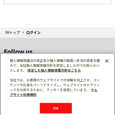
FAトップ
ログイン
Follow us
個人情報保護法の改正及び個人情報の取扱い状況の変更を鑑
みて、当社個人情報保護方針を改定しましたのでお知らせい
たします。
改定した個人情報保護方針はこちら
当社では、お客様のウェブサイトでの体験を向上させ、コン
テンツや広告をパーソナライズし、ウェブサイトのトラフィ
個人情報保護
利用規約
ご利用にあたって
ックを分析するために、クッキーを使用しています。
ウェ
サイトマップ
三菱電機トップ
チャットサービス
ブサイト利用規約
はこちら
© Mitsubishi Electric Corporation
購入・見積もり
X
Facebook
仕様・機能
LinkedIn
FAQ
e-mail
資料請求
OK
お問い
合わせ
チャット
ボット
シェア