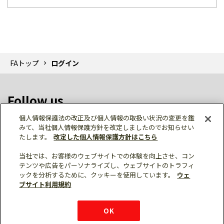
FAトップ
ログイン
Follow us
個人情報保護法の改正及び個人情報の取扱い状況の変更を鑑
みて、当社個人情報保護方針を改定しましたのでお知らせい
たします。
改定した個人情報保護方針はこちら
当社では、お客様のウェブサイトでの体験を向上させ、コン
テンツや広告をパーソナライズし、ウェブサイトのトラフィ
個人情報保護
利用規約
ご利用にあたって
ックを分析するために、クッキーを使用しています。
ウェ
サイトマップ
三菱電機トップ
チャットサービス
ブサイト利用規約
はこちら
© Mitsubishi Electric Corporation
購入・見積もり
X
Facebook
仕様・機能
LinkedIn
FAQ
e-mail
資料請求
OK
お問い
合わせ
チャット
ボット
シェア