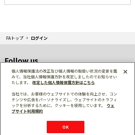
FAトップ
ログイン
Follow us
個人情報保護法の改正及び個人情報の取扱い状況の変更を鑑
みて、当社個人情報保護方針を改定しましたのでお知らせい
たします。
改定した個人情報保護方針はこちら
当社では、お客様のウェブサイトでの体験を向上させ、コン
テンツや広告をパーソナライズし、ウェブサイトのトラフィ
個人情報保護
利用規約
ご利用にあたって
ックを分析するために、クッキーを使用しています。
ウェ
サイトマップ
三菱電機トップ
チャットサービス
ブサイト利用規約
はこちら
© Mitsubishi Electric Corporation
購入・見積もり
X
Facebook
仕様・機能
LinkedIn
FAQ
e-mail
資料請求
OK
お問い
合わせ
チャット
ボット
シェア