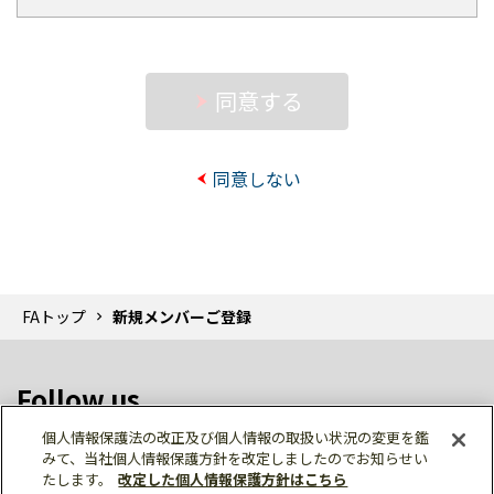
いで破棄してください。その後再度ダ
4.
前項の変更手続きが行われなかったことによ
ウンロードを行ってください。
り登録者に損害が生じたとしても、当社はそ
の責任を負わないものとします。
(7)
ダウンロード対象のファイルは、圧縮
同意する
(ZIP形式または自己解凍型EXE形式)を
5.
次の場合、登録の承認を取り消すことがあり
施しています。
ます。この場合、当社は、その理由を開示す
る義務を負わないものとします。
(8)
ダウンロードされたファイルのご使用
同意しない
に際しては、対応するマニュアルおよ
(1)
登録者情報に、虚偽や不備があった場
びマニュアルで紹介している関連マニ
合
ュアルをよくお読みいただくと共に、
(2)
過去に登録者規約の違反等により登録
安全に対して充分に注意を払って正し
を抹消されたことがある場合
い取扱いをしてください。
FAトップ
新規メンバーご登録
(3)
二重に登録している場合
(4)
第9条に定める禁止行為を行った場合
メールニュースについて
Follow us
6.
当社は、1年以上にわたってログインしてい
1.
FAメンバーズサービスご登録時にメールニュ
ない登録者の登録者情報を登録者情報データ
個人情報保護法の改正及び個人情報の取扱い状況の変更を鑑
ースの配信をご希望されたメンバーのみに製
みて、当社個人情報保護方針を改定しましたのでお知らせい
ベースから削除できるものとします。
品の最新情報やご利用に役立つトピックスな
たします。
改定した個人情報保護方針はこちら