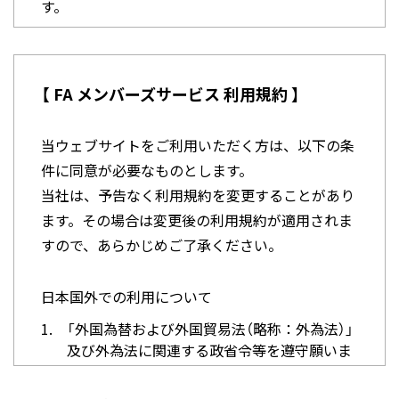
す。
第1条(定義)
本規約で使用する用語の定義は、以下とします。
【 FA メンバーズサービス 利用規約 】
(1)
「本サービス」とは、インターネット上の当社
が管理する当登録制サイトにおいて当社が提
当ウェブサイトをご利用いただく方は、以下の条
供するネットワークサービス(ただし、電子メ
件に同意が必要なものとします。
ールマガジン・電子メールニュース等の配信
当社は、予告なく利用規約を変更することがあり
を含む)を意味します。
ます。その場合は変更後の利用規約が適用されま
(2)
「登録者」とは、本規約に同意の上、第3条に
すので、あらかじめご了承ください。
定める登録手続きを行い、当社から本サービ
スの利用を承認された方を意味します。
日本国外での利用について
(3)
「ID」とは、本サービスを利用するために登録
者に提供するものであり、第3条に定める登
1.
「外国為替および外国貿易法（略称：外為法）」
録手続きの際に入力されたメールアドレスを
及び外為法に関連する政省令等を遵守願いま
基本とします。
す。
(4)
「登録者情報」とは、第3条に定める登録手続