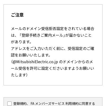
第3条(登録、登録者資格)
(3)
ダウンロードされたファイルやそのフ
ァイルから抽出されるデータを利用す
1.
登録の申し込みをするためには、当社所定の
ご注意
ることによって生じた如何なる損害も
新規登録申込フォームに、氏名、メールアド
当社は補償をいたしません。
レス、住所、電話番号その他の事項を入力
メールのドメイン受信拒否設定をされている場合
し、当社に送付・送信します。
(4)
ダウンロードされたファイルに利用条
は、 「登録手続きご案内メール」が届かないこと
但し、15歳以下の登録者の個人情報について
件などが添付されている場合は、その
は、必ず保護者の方の同意の下に登録される
があります。
条件にも従ってください。また、体験
ものとします。
アドレスをご入力いただく前に、受信設定のご確
版ソフトウェアは、使用期限や機能の
一部に制約があり、技術的サポートを
2.
当社が登録を承認し、その旨の承認通知を申
認をお願いいたします。
行っておりません。
込者が受信した時点で、申込者は登録者資格
（@MitsubishiElectric.co.jp のドメインからのメ
を取得します。
ール受信を許可に設定くださいますようお願いい
(5)
予告なしにダウンロードファイルの削
但し、当社は、申込者が本規約に反しまたは
除や内容の変更を行うことがありま
たします）
反するおそれがある等不適切と判断した場合
す。
は、登録を承認しないことがあります。
(6)
ダウンロードされるファイルサイズと
3.
登録者は、第1項により当社に送付・送信し
ダウンロードされたファイルサイズが
た情報に変更が生じた場合は、速やかに当社
一致していることをご確認ください。
所定の変更手続きを行うものとします。
登録規約、 FA メンバーズサービス 利用規約に同意する
不一致の場合は、ファイルを解凍しな