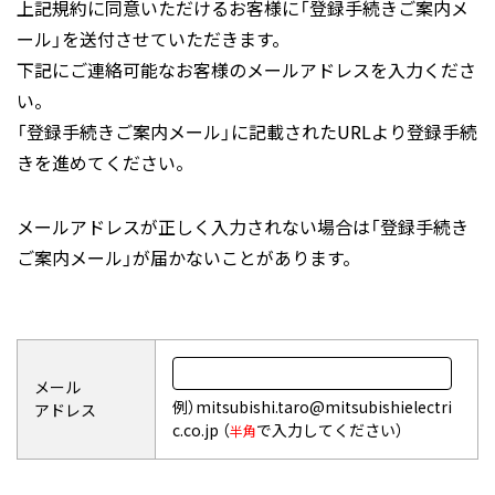
2.
イラン、イラク、北朝鮮、シリア、キュー
上記規約に同意いただけるお客様に「登録手続きご案内メ
きや変更手続きを行なう際等に当社に送付・
バ、ロシア、ベラルーシからのアクセス及び
ール」を送付させていただきます。
送信された情報及び、第4条に定めるIDとパ
それらの国への情報提供禁止。
下記にご連絡可能なお客様のメールアドレスを入力くださ
スワードを意味します。
3.
米国輸出管理規則(EAR)の他、利用する国ま
い。
(5)
「登録者情報データベース」とは、当社で保管
たは地域の輸出管理法令を遵守願います。
「登録手続きご案内メール」に記載されたURLより登録手続
している全ての登録者情報のデータベースを
きを進めてください。
意味します。
ダウンロードについて
メールアドレスが正しく入力されない場合は「登録手続き
1.
本サービスからダウンロードされた外形図、
第2条(本サービスの利用)
CADデータ、サンプル、ソフトウェア、ツー
ご案内メール」が届かないことがあります。
1.
本サービスを利用するためには、本規約に同
ル、ドキュメント、などの各種ファイルは、
意の上、第3条に定める登録手続きを完了す
以下の各項に同意の上でご利用いただくもの
る必要があります。
とします。
2.
登録者は、本サービスのすべての利用に際し
(1)
当社製品をご使用中またはご使用検討
メール
て、本規約の定め及び当社の指定した方法に
中のお客様がご利用の対象となりま
例）mitsubishi.taro@mitsubishielectri
アドレス
従うものとし、万一利用上の問題が生じた場
す。
c.co.jp （
で入力してください）
半角
合には、当社の指示に従うものとします。
(2)
ダウンロードされたファイルは、改
竄、転載、譲渡、販売を禁止します。