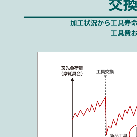
交
加工状況から工具寿
工具費