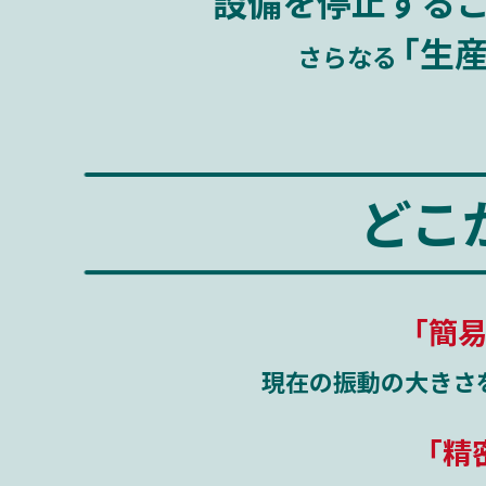
設備を停止する
｢生
さらなる
どこ
｢簡
現在の振動の大きさ
｢精