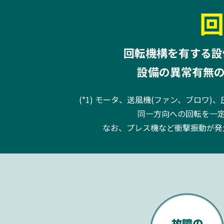
回
回転機構を有する
設備の異常有無
(*1) モータ、送風機(ファン、ブロ
同一方向への回転を一
なお、プレス機など衝撃振動が発