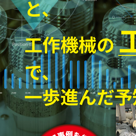
と、
工作機械の
で、
一歩進んだ予