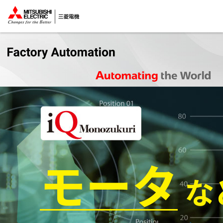
モータ
な