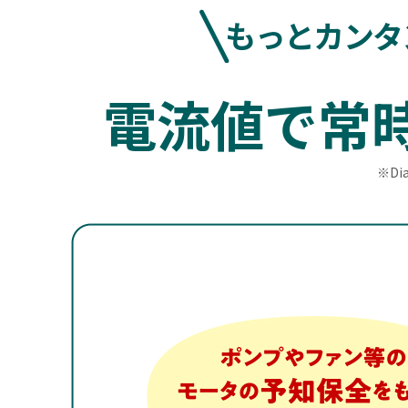
もっとカンタ
電流値で常時監視
※Di