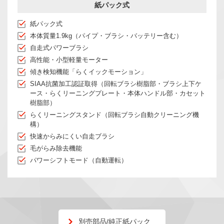
紙パック式
紙パック式
本体質量1.9kg（パイプ・ブラシ・バッテリー含む）
自走式パワーブラシ
高性能・小型軽量モーター
傾き検知機能「らくイックモーション」
SIAA抗菌加工認証取得（回転ブラシ樹脂部・ブラシ上下ケ
ース・らくリーニングプレート・本体ハンドル部・カセット
樹脂部）
らくリーニングスタンド（回転ブラシ自動クリーニング機
構）
快速からみにくい自走ブラシ
毛がらみ除去機能
パワーシフトモード（自動運転）
別売部品/純正紙パック