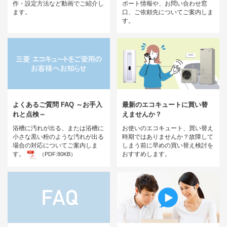
作・設定方法など動画でご紹介し
ポート情報や、お問い合わせ窓
ます。
口、ご依頼先についてご案内しま
す。
よくあるご質問 FAQ ～お手入
最新のエコキュートに買い替
れと点検～
えませんか？
浴槽に汚れが出る、または浴槽に
お使いのエコキュート、買い替え
小さな黒い粉のような汚れが出る
時期ではありませんか？故障して
場合の対応についてご案内しま
しまう前に早めの買い替え検討を
す。
おすすめします。
（PDF:80KB）