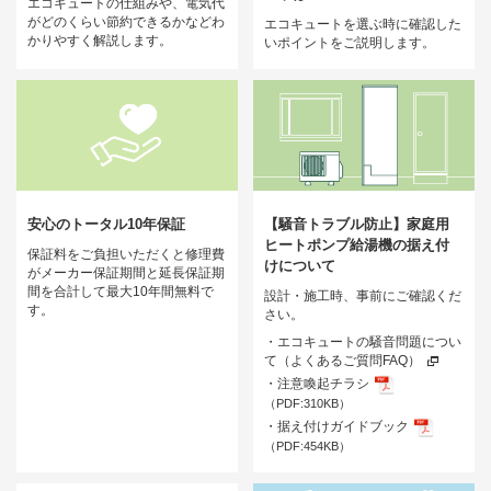
エコキュートの仕組みや、電気代
がどのくらい節約できるかなどわ
エコキュートを選ぶ時に確認した
かりやすく解説します。
いポイントをご説明します。
安心のトータル10年保証
【騒音トラブル防止】家庭用
ヒートポンプ給湯機の据え付
保証料をご負担いただくと修理費
けについて
がメーカー保証期間と延長保証期
間を合計して最大10年間無料で
設計・施工時、事前にご確認くだ
す。
さい。
・エコキュートの騒音問題につい
て（よくあるご質問FAQ）
・注意喚起チラシ
（PDF:310KB）
・据え付けガイドブック
（PDF:454KB）