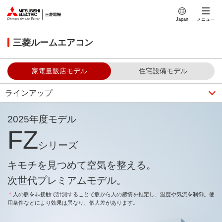
このページの本文へ
Japan
メニュー
三菱ルームエアコン
家電量販店モデル
住宅設備モデル
ラインアップ
2025年度モデル
FZ
シリーズ
キモチを見つめて空気を整える。
次世代プレミアムモデル。
＊
人の脈を非接触で計測することで
脈から人の感情を推定し、
温度や気流を制御。
使
用条件などにより効果は異なり、個人差があります。