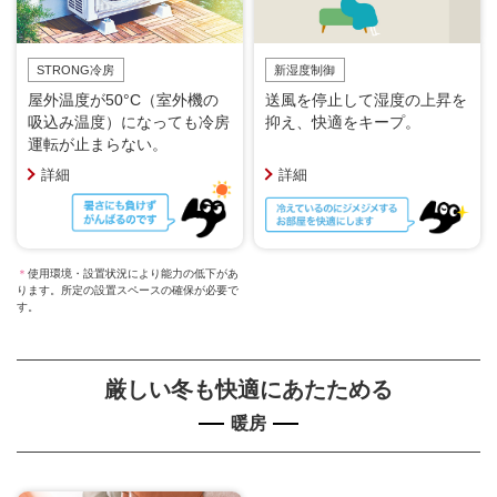
STRONG冷房
新湿度制御
屋外温度が50°C（室外機の
送風を停止して湿度の上昇を
吸込み温度）になっても冷房
抑え、快適をキープ。
運転が止まらない。
詳細
詳細
＊
使用環境・設置状況により能力の低下があ
ります。所定の設置スペースの確保が必要で
す。
厳しい冬も快適にあたためる
暖房