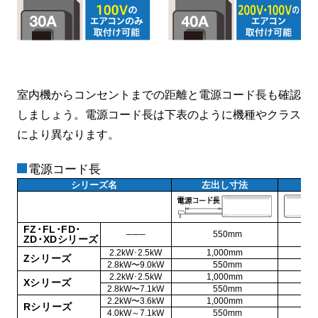
室内機からコンセントまでの距離と電源コード長も確認
しましょう。電源コード長は下表のように機種やクラス
により異なります。
電源コード長
シリーズ名
左出し寸法
FZ･FL･FD･
───
550mm
ZD･XDシリーズ
2.2kW･2.5kW
1,000mm
Zシリーズ
2.8kW〜9.0kW
550mm
2.2kW･2.5kW
1,000mm
Xシリーズ
2.8kW〜7.1kW
550mm
2.2kW〜3.6kW
1,000mm
Rシリーズ
4.0kW～7.1kW
550mm