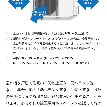
※3
：
正面・両側面に障害物がない場合に限り100mm以上あける。
※4
：
風通しが悪くショートサイクルが起きやすい場合は、冷暖房能力お
よび消費電力が10％程度悪化する場合があります。吹出ガイド（別
売部品）を付けると、冷暖房能力および消費電力の改善が図れま
す。
※5
：
横幅679・699mm機種（MUZ‐R2225～R3625、
MUZ‐S2225～S3625、MUCZ-2225～3625）は100mm以上。
室外機を戸建て住宅の「①地上置き・②ベランダ置
き」、集合住宅の「⑧ベランダ置き・⑪窓下置き」以外
の場所に設置する場合は、追加費用が発生することがあ
ります。あらかじめ設置場所やスペースを確認しておき