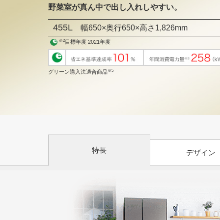
野菜室が真ん中で出し入れしやすい。
455L
幅650×奥行650×高さ1,826mm
※2
目標年度 2021年度
※5
グリーン購入法適合商品
特長
デザイン