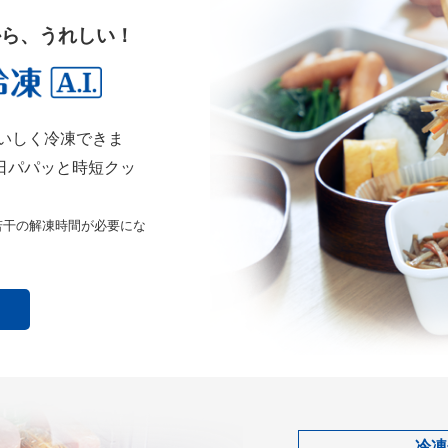
から、うれしい！
いしく冷凍できま
日パパッと時短クッ
若干の解凍時間が必要にな
ら
冷凍