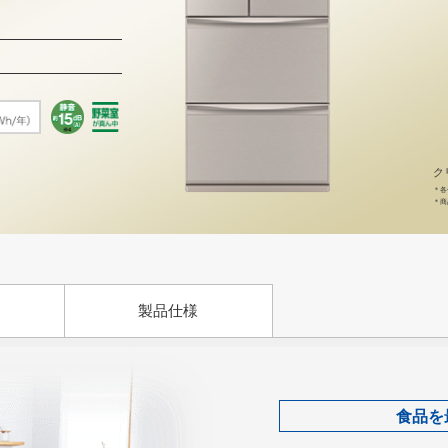
ク
＊
各
＊
商
製品仕様
食品を