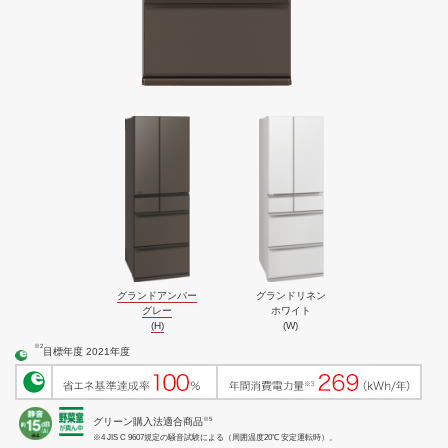
グランドアンバー
グランドリネン
グレー
ホワイト
(H)
(W)
※2
目標年度 2021年度
※5
グリーン購入法適合商品
※4 JIS C 9607規定の騒音試験による（周囲温度20℃ 安定運転時）。