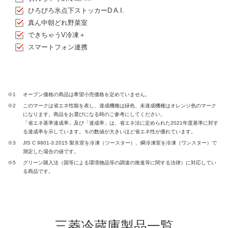
ひろびろ氷点下ストッカーD A.I.
真ん中朝どれ野菜室
できちゃうV冷凍＋
スマートフォン連携
※1
オープン価格の商品は希望小売価格を定めていません。​
※2
このマークは省エネ性能を表し、達成機種は緑色、未達成機種はオレンジ色のマーク
になります。商品をお選びになる時のご参考にしてください。
「省エネ基準達成率」及び「達成率」は、省エネ法に定められた2021年度基準に対す
る達成率を示しています。％の数値が大きいほど省エネ性が優れています。
※3
JIS C 9801-3:2015 製氷室を冷凍（ツースター）、瞬冷凍室を冷凍（ワンスター）で
測定した場合の値です。
※5
グリーン購入法（国等による環境物品等の調達の推進等に関する法律）に対応してい
る商品です。
三菱冷蔵庫製品一覧