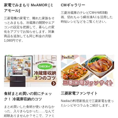
家電でみまもり MeAMOR [ミ
CMギャラリー
アモール]
三菱冷蔵庫のテレビCMやWEB動
画、切れちゃう瞬冷凍A.I.を活用した
三菱電機の家電で、離れた家族をそ
時短レシピなどをご覧ください。​
っとみまもる。冷蔵庫の開閉やエア
コンの設定を把握して、暮らしの変
化をアプリでお知らせします。対象
商品を追加しても同じ料金の月額
1,080円です。
三菱家電ファンサイト
食材まとめ買いの前にチェッ
ク！ 冷蔵庫収納のコツ
Nadiaの料理家視点で三菱家電を使っ
たレシピやコラムをご紹介します。
まとめ買いした食材が使いきれなか
った、入りきらなかった……なんて
経験ありませんか？そこで、ファミ