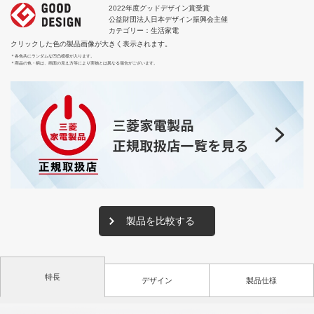
2022年度グッドデザイン賞受賞
公益財団法人日本デザイン振興会主催
カテゴリー：生活家電
クリックした色の製品画像が大きく表示されます。
＊
各色共にランダムな凹凸模様が入ります。
＊
商品の色・柄は、画面の見え方等により実物とは異なる場合がございます。
製品を比較する
特長
デザイン
製品仕様