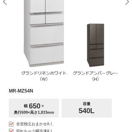
MR-MZ54N
容量
650
幅
×
540L
奥行699×高さ1,833mm
全室独立おまかせA.I.
切れちゃう瞬冷凍A.I.