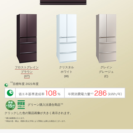
フロストグレイン
クリスタル
グレイン
ブラウン
ホワイト
グレージュ
(XT)
(W)
(C)
※2
目標年度 2021年度
※5
グリーン購入法適合商品
クリックした色の製品画像が大きく表示されます。
＊
横の縞模様が入ります。
＊
商品の色・柄は、画面の見え方等により実物とは異なる場合がございます。