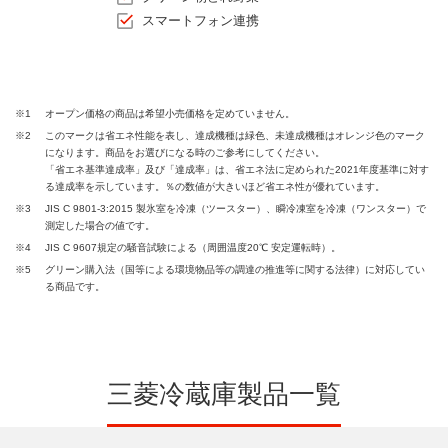
スマートフォン連携
※1
オープン価格の商品は希望小売価格を定めていません。
※2
このマークは省エネ性能を表し、達成機種は緑色、未達成機種はオレンジ色のマーク
になります。商品をお選びになる時のご参考にしてください。
「省エネ基準達成率」及び「達成率」は、省エネ法に定められた2021年度基準に対す
る達成率を示しています。％の数値が大きいほど省エネ性が優れています。
※3
JIS C 9801-3:2015 製氷室を冷凍（ツースター）、瞬冷凍室を冷凍（ワンスター）で
測定した場合の値です。
※4
JIS C 9607規定の騒音試験による（周囲温度20℃ 安定運転時）。
※5
グリーン購入法（国等による環境物品等の調達の推進等に関する法律）に対応してい
る商品です。
三菱冷蔵庫製品一覧