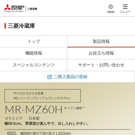
特長
このページの本文へ
Japan
メニュー
デザイン
三菱冷蔵庫
製品仕様
トップ
製品情報
機能情報
お役立ち情報
スペシャルコンテンツ
サポート・お問い合わせ
ご購入製品の登録
中だけひろびろ大容量
MZシリーズ（プレミアムフレンチモデル）
MR-MZ60H
※1
オープン価格
ガラスドア
日本製
幅68.5cm。
野菜室が真ん中で、出し入れしやすい。
602L
幅685×奥行738×高さ1,833mm