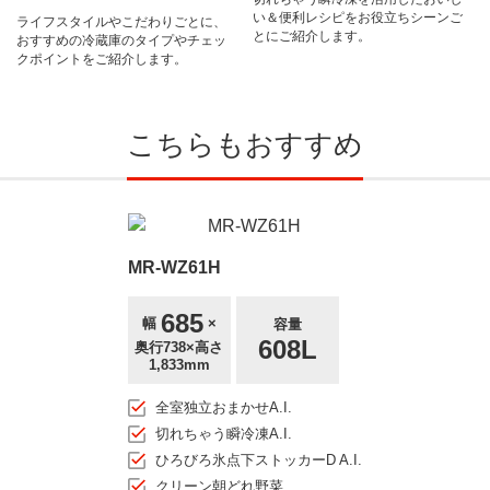
い＆便利レシピをお役立ちシーンご
ライフスタイルやこだわりごとに、
とにご紹介します。
おすすめの冷蔵庫のタイプやチェッ
クポイントをご紹介します。
こちらもおすすめ
MR-WZ61H
685
幅
×
容量
608L
奥行738×高さ
1,833mm
全室独立おまかせA.I.
切れちゃう瞬冷凍A.I.
ひろびろ氷点下ストッカーD A.I.
クリーン朝どれ野菜