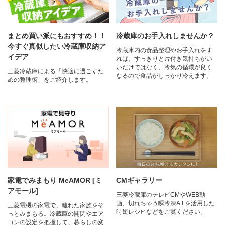
まとめ買い派にもおすすめ！！
冷蔵庫のお手入れしませんか？
今すぐ真似したい冷蔵庫収納ア
冷蔵庫内の食品整理やお手入れをす
イデア
れば、すっきりと片付き気持ちがい
いだけではなく、冷気の循環が良く
三菱冷蔵庫による「快適に過ごすた
なるので食品がしっかり冷えます。
めの整理術」をご紹介します。
家電でみまもり MeAMOR [ミ
CMギャラリー
アモール]
三菱冷蔵庫のテレビCMやWEB動
画、切れちゃう瞬冷凍A.I.を活用した
三菱電機の家電で、離れた家族をそ
時短レシピなどをご覧ください。​
っとみまもる。冷蔵庫の開閉やエア
コンの設定を把握して、暮らしの変