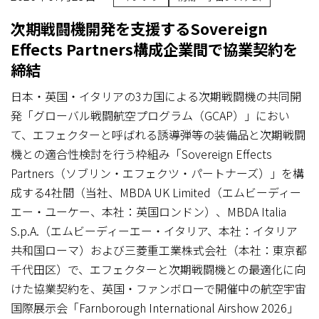
次期戦闘機開発を支援するSovereign
Effects Partners構成企業間で協業契約を
締結
日本・英国・イタリアの3カ国による次期戦闘機の共同開
発「グローバル戦闘航空プログラム（GCAP）」におい
て、エフェクターと呼ばれる誘導弾等の装備品と次期戦闘
機との適合性検討を行う枠組み「Sovereign Effects
Partners（ソブリン・エフェクツ・パートナーズ）」を構
成する4社間（当社、MBDA UK Limited（エムビーディー
エー・ユーケー、本社：英国ロンドン）、MBDA Italia
S.p.A.（エムビーディーエー・イタリア、本社：イタリア
共和国ローマ）および三菱重工業株式会社（本社：東京都
千代田区）で、エフェクターと次期戦闘機との最適化に向
けた協業契約を、英国・ファンボローで開催中の航空宇宙
国際展示会「Farnborough International Airshow 2026」