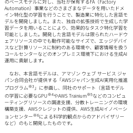
のベースモデルに対し、当社が保有するFA（Factory
Automation）事業などのさまざまなデータを用いたドメ
イン特化型の学習を行うことで、製造業に特化した言語モ
デルを開発しました。また、独自の拡張技術で生成した学
習データを用いることにより、効果的なタスク特化学習を
可能としました。開発した言語モデルは限られたハードウ
ェアリソースの中でも動作可能なサイズで、エッジデバイ
スなど計算リソースに制約のある環境や、顧客情報を扱う
コールセンターなどのオンプレミス環境下における生成AI
運用に貢献します。
なお、本言語モデルは、アマゾン ウェブ サービス ジャ
パン合同会社が提供する「AWSジャパン生成AI実用化推進
※3
プログラム
」に参画し、同社のサポート（言語モデル
※4
※5
の学習に必要なGPU
やAWS Trainium
などのコンピュ
ーティングリソースの調達支援、分散トレーニングの環境
構築支援、AWSクレジットの提供、AWS生成AIイノベーシ
※6
ョンセンター
による科学的観点からのアドバイザリー
など）のもと開発したものです。