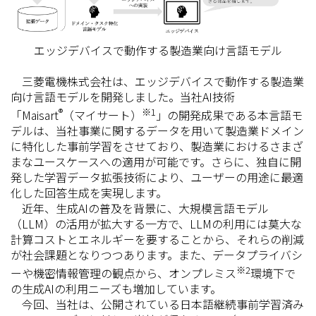
エッジデバイスで動作する製造業向け言語モデル
三菱電機株式会社は、エッジデバイスで動作する製造業
向け言語モデルを開発しました。当社AI技術
®
※1
「Maisart
（マイサート）
」の開発成果である本言語モ
デルは、当社事業に関するデータを用いて製造業ドメイン
に特化した事前学習をさせており、製造業におけるさまざ
まなユースケースへの適用が可能です。さらに、独自に開
発した学習データ拡張技術により、ユーザーの用途に最適
化した回答生成を実現します。
近年、生成AIの普及を背景に、大規模言語モデル
（LLM）の活用が拡大する一方で、LLMの利用には莫大な
計算コストとエネルギーを要することから、それらの削減
が社会課題となりつつあります。また、データプライバシ
※2
ーや機密情報管理の観点から、オンプレミス
環境下で
の生成AIの利用ニーズも増加しています。
今回、当社は、公開されている日本語継続事前学習済み