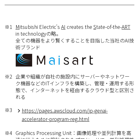
※1
M
itsubishi Electric's
AI
creates the
S
tate-of-the-
ART
in technologyの略。
全ての機器をより賢くすることを目指した当社のAI技
術ブランド
※2
企業や組織が自社の施設内にサーバーやネットワー
ク機器などのITインフラを構築し、管理・運用する形
態で、インターネットを経由するクラウド型と区別さ
れる
※3
https://pages.awscloud.com/jp-genai-
accelerator-program-reg.html
※4
Graphics Processing Unit：画像処理や並列計算を高