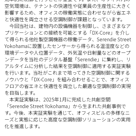
空気環境は、テナントの快適性や従業員の生産性に大きく
影響するため、オフィスの稼働実態に合わせながら省エネ
と快適性を両立させる空調制御が課題となっています。
今回当社は、建物内の設備機器を制御し、さまざまなア
プリケーションとの接続を可能とする「DX-Core」を介し
て得られる他社製空調機器の稼働データ、Serendie Street
Yokohamaに設置したセンサーから得られる温湿度などの
環境データや人位置データ、外気温や日射量などのオープ
ンデータを当社のデジタル基盤「Serendie」に集約し、リ
アルタイムに分析した結果を空調制御に適用する実証実験
を行います。当社がこれまで培ってきた空調制御に関する
ノウハウと「DX-Core」を組み合わせることで、オフィス
フロアの省エネと快適性を両立した最適な空調制御の実現
を目指します。
本実証実験は、2025年1月に完成した共創空間
「Serendie Street Yokohama」から生まれた共創事例で
す。今後、本実証実験を通じて、オフィスビルの多様なニ
ーズと実態に応じた高度な空調制御ソリューションの実用
化を推進します。