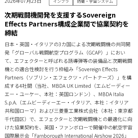
2026年07月23日
インフラ
防衛・宇宙システム
次期戦闘機開発を支援するSovereign
Effects Partners構成企業間で協業契約を
締結
日本・英国・イタリアの3カ国による次期戦闘機の共同開
発「グローバル戦闘航空プログラム（GCAP）」におい
て、エフェクターと呼ばれる誘導弾等の装備品と次期戦闘
機との適合性検討を行う枠組み「Sovereign Effects
Partners（ソブリン・エフェクツ・パートナーズ）」を構
成する4社間（当社、MBDA UK Limited（エムビーディー
エー・ユーケー、本社：英国ロンドン）、MBDA Italia
S.p.A.（エムビーディーエー・イタリア、本社：イタリア
共和国ローマ）および三菱重工業株式会社（本社：東京都
千代田区）で、エフェクターと次期戦闘機との最適化に向
けた協業契約を、英国・ファンボローで開催中の航空宇宙
国際展示会「Farnborough International Airshow 2026」