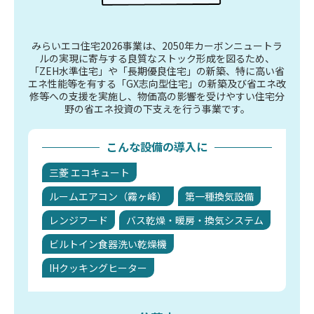
みらいエコ住宅2026事業は、2050年カーボンニュートラ
ルの実現に寄与する良質なストック形成を図るため、
「ZEH水準住宅」や「長期優良住宅」の新築、特に高い省
エネ性能等を有する「GX志向型住宅」の新築及び省エネ改
修等への支援を実施し、物価高の影響を受けやすい住宅分
野の省エネ投資の下支えを行う事業です。
こんな設備の導入に
三菱 エコキュート
ルームエアコン（霧ヶ峰）
第一種換気設備
レンジフード
バス乾燥・暖房・換気システム
ビルトイン食器洗い乾燥機
IHクッキングヒーター