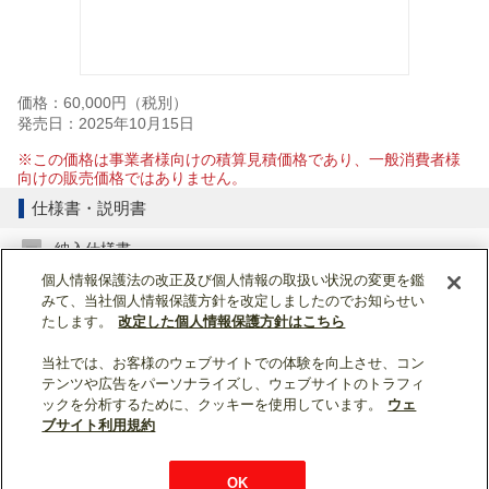
価格：60,000円（税別）
発売日：2025年10月15日
※この価格は事業者様向けの積算見積価格であり、一般消費者様
向けの販売価格ではありません。
仕様書・説明書
納入仕様書
個人情報保護法の改正及び個人情報の取扱い状況の変更を鑑
みて、当社個人情報保護方針を改定しましたのでお知らせい
納入仕様書 (293KB)
たします。
改定した個人情報保護方針はこちら
当社では、お客様のウェブサイトでの体験を向上させ、コン
ページトップへ戻る
テンツや広告をパーソナライズし、ウェブサイトのトラフィ
ックを分析するために、クッキーを使用しています。
ウェ
表示モード：
スマートフォン
|
PC
ブサイト利用規約
WIN2K利用規約
ウェブサイト利用規約
個人情報保護について
OK
お問い合わせ