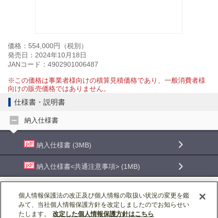
価格：554,000円（税別）
発売日：2024年10月18日
JANコード：4902901006487
※この価格は事業者様向けの積算見積価格であり、一般消費者様
向けの販売価格ではありません。
仕様書・説明書
納入仕様書
納入仕様書 (3MB)
納入仕様書<共通注意事項> (1MB)
取扱説明書
個人情報保護法の改正及び個人情報の取扱い状況の変更を鑑
みて、当社個人情報保護方針を改定しましたのでお知らせい
据付工事説明書
たします。
改定した個人情報保護方針はこちら