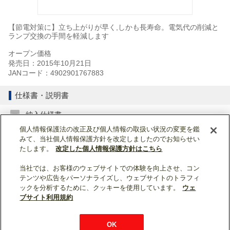
【節電対策に】立ち上がりが早く,しかも長寿命。電気代の削減と
ランプ交換の手間を軽減します
オープン価格
発売日：2015年10月21日
JANコード：4902901767883
仕様書・説明書
納入仕様書
個人情報保護法の改正及び個人情報の取扱い状況の変更を鑑
みて、当社個人情報保護方針を改定しましたのでお知らせい
納入仕様書 (220KB)
たします。
改定した個人情報保護方針はこちら
当社では、お客様のウェブサイトでの体験を向上させ、コン
ページトップへ戻る
テンツや広告をパーソナライズし、ウェブサイトのトラフィ
ックを分析するために、クッキーを使用しています。
ウェ
表示モード：
スマートフォン
|
PC
ブサイト利用規約
WIN2K利用規約
ウェブサイト利用規約
個人情報保護について
OK
お問い合わせ