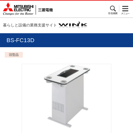
暮らしと設備の業務支援サイト
BS-FC13D
旧型品