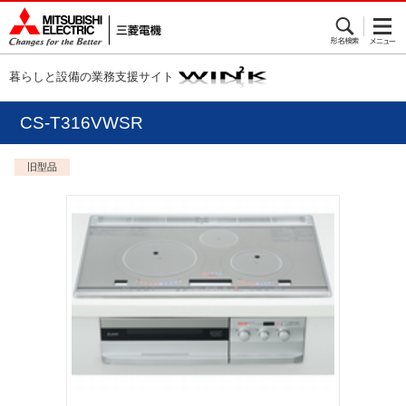
暮らしと設備の業務支援サイト
CS-T316VWSR
旧型品