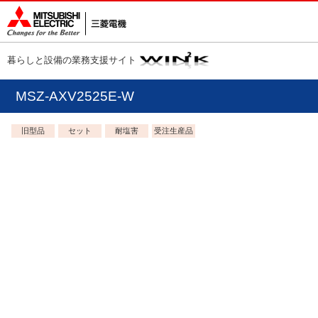
暮らしと設備の業務支援サイト
MSZ-AXV2525E-W
旧型品
セット
耐塩害
受注生産品