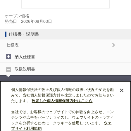
オープン価格
発売日：2026年08月03日
仕様書・説明書
仕様表
納入仕様書
取扱説明書
取扱説明書 (7MB)
個人情報保護法の改正及び個人情報の取扱い状況の変更を鑑
みて、当社個人情報保護方針を改定しましたのでお知らせい
据付工事説明書
たします。
改定した個人情報保護方針はこちら
当社では、お客様のウェブサイトでの体験を向上させ、コン
ページトップへ戻る
テンツや広告をパーソナライズし、ウェブサイトのトラフィ
ックを分析するために、クッキーを使用しています。
ウェ
表示モード：
スマートフォン
|
PC
ブサイト利用規約