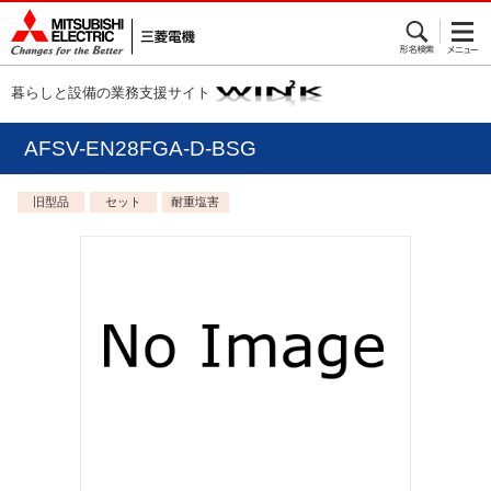
暮らしと設備の業務支援サイト
AFSV-EN28FGA-D-BSG
旧型品
セット
耐重塩害