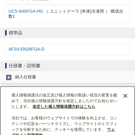
UCS-N40FGA-HG
（ ユニットクーラ [本体]冷凍用 ） 構成台
数1
標準品
AFSV-EN28FGA-D
仕様書・説明書
納入仕様書
取扱説明書
個人情報保護法の改正及び個人情報の取扱い状況の変更を鑑
みて、当社個人情報保護方針を改定しましたのでお知らせい
据付工事説明書
たします。
改定した個人情報保護方針はこちら
当社では、お客様のウェブサイトでの体験を向上させ、コン
ページトップへ戻る
テンツや広告をパーソナライズし、ウェブサイトのトラフィ
ックを分析するために、クッキーを使用しています。
ウェ
表示モード：
スマートフォン
|
PC