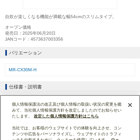
自炊が楽しくなる機能が満載な幅54cmのスリムタイプ。
オープン価格
発売日：2025年06月20日
JANコード：4573637003356
バリエーション
MR-CX30M-H
仕様書・説明書
仕様表
個人情報保護法の改正及び個人情報の取扱い状況の変更を鑑
みて、当社個人情報保護方針を改定しましたのでお知らせい
取扱説明書
たします。
改定した個人情報保護方針はこちら
当社では、お客様のウェブサイトでの体験を向上させ、コン
ページトップへ戻る
テンツや広告をパーソナライズし、ウェブサイトのトラフィ
ックを分析するために、クッキーを使用しています。
ウェ