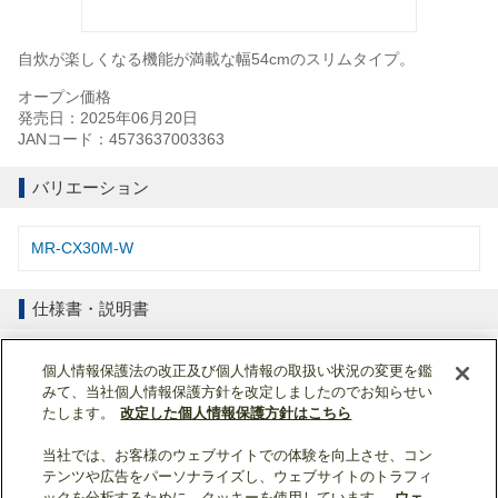
自炊が楽しくなる機能が満載な幅54cmのスリムタイプ。
オープン価格
発売日：2025年06月20日
JANコード：4573637003363
バリエーション
MR-CX30M-W
仕様書・説明書
仕様表
個人情報保護法の改正及び個人情報の取扱い状況の変更を鑑
みて、当社個人情報保護方針を改定しましたのでお知らせい
取扱説明書
たします。
改定した個人情報保護方針はこちら
当社では、お客様のウェブサイトでの体験を向上させ、コン
ページトップへ戻る
テンツや広告をパーソナライズし、ウェブサイトのトラフィ
ックを分析するために、クッキーを使用しています。
ウェ