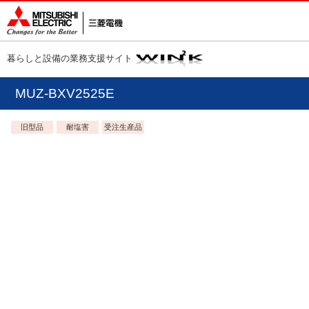
暮らしと設備の業務支援サイト
MUZ-BXV2525E
旧型品
耐塩害
受注生産品