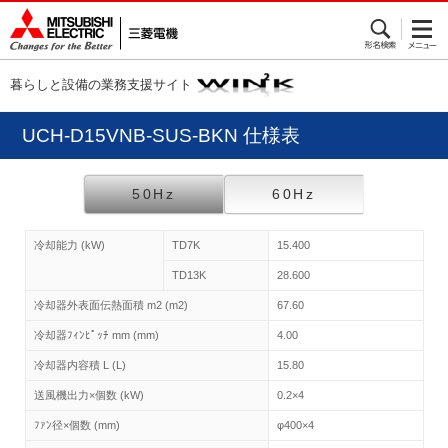
暮らしと設備の業務支援サイト
UCH-D15VNB-SUS-BKN 仕様表
50Hz
60Hz
冷却能力 (kW)
TD7K
15.400
TD13K
28.600
冷却器外表面伝熱面積 m2 (m2)
67.60
冷却器ﾌｨﾝﾋﾟｯﾁ mm (mm)
4.00
冷却器内容積 L (L)
15.80
送風機出力×個数 (kW)
0.2×4
ﾌｧﾝ径×個数 (mm)
φ400×4