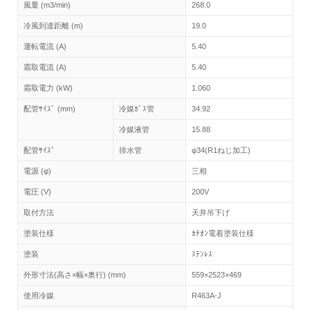
風量 (m3/min)
268.0
冷風到達距離 (m)
19.0
運転電流 (A)
5.40
霜取電流 (A)
5.40
霜取電力 (kW)
1.060
配管ｻｲｽﾞ (mm)
冷媒ｶﾞｽ管
34.92
冷媒液管
15.88
配管ｻｲｽﾞ
排水管
φ34(R1ねじ加工)
電源 (φ)
三相
電圧 (V)
200V
取付方法
天井吊下げ
塗装仕様
ｶﾁｵﾝ電着塗装仕様
塗装
ｽﾃﾝﾚｽ
外形寸法(高さ×幅×奥行) (mm)
559×2523×469
使用冷媒
R463A-J