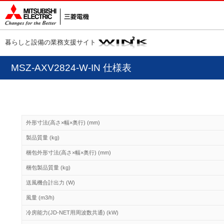
暮らしと設備の業務支援サイト
MSZ-AXV2824-W-IN 仕様表
外形寸法(高さ×幅×奥行) (mm)
製品質量 (kg)
梱包外形寸法(高さ×幅×奥行) (mm)
梱包製品質量 (kg)
送風機合計出力 (W)
風量 (m3/h)
冷房能力(JD-NET用周波数共通) (kW)