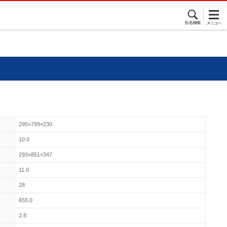
295×799×230
10.0
293×851×347
11.0
28
655.0
2.8