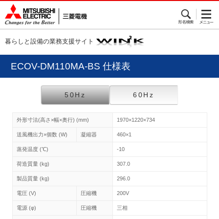
暮らしと設備の業務支援サイト
ECOV-DM110MA-BS 仕様表
50Hz
60Hz
外形寸法(高さ×幅×奥行) (mm)
1970×1220×734
送風機出力×個数 (W)
凝縮器
460×1
蒸発温度 (℃)
-10
荷造質量 (kg)
307.0
製品質量 (kg)
296.0
電圧 (V)
圧縮機
200V
電源 (φ)
圧縮機
三相