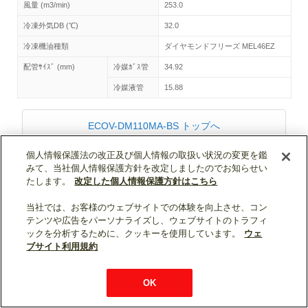
風量 (m3/min)
253.0
冷凍外気DB (℃)
32.0
冷凍機油種類
ダイヤモンドフリーズ MEL46EZ
配管ｻｲｽﾞ (mm)
冷媒ｶﾞｽ管
34.92
冷媒液管
15.88
ECOV-DM110MA-BS トップへ
個人情報保護法の改正及び個人情報の取扱い状況の変更を鑑
みて、当社個人情報保護方針を改定しましたのでお知らせい
ページトップへ戻る
たします。
改定した個人情報保護方針はこちら
表示モード：
スマートフォン
|
PC
当社では、お客様のウェブサイトでの体験を向上させ、コン
テンツや広告をパーソナライズし、ウェブサイトのトラフィ
WIN2K利用規約
ウェブサイト利用規約
個人情報保護について
ックを分析するために、クッキーを使用しています。
ウェ
お問い合わせ
ブサイト利用規約
OK