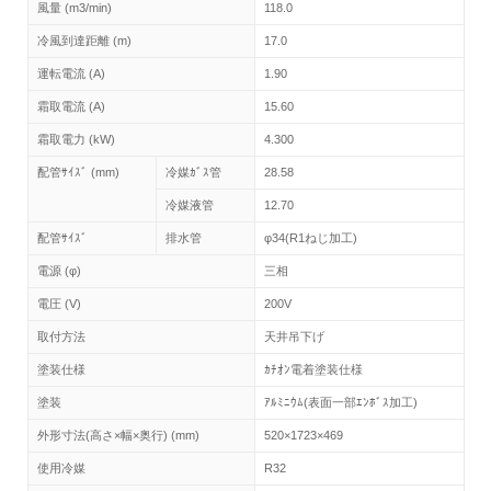
風量 (m3/min)
118.0
冷風到達距離 (m)
17.0
運転電流 (A)
1.90
霜取電流 (A)
15.60
霜取電力 (kW)
4.300
配管ｻｲｽﾞ (mm)
冷媒ｶﾞｽ管
28.58
冷媒液管
12.70
配管ｻｲｽﾞ
排水管
φ34(R1ねじ加工)
電源 (φ)
三相
電圧 (V)
200V
取付方法
天井吊下げ
塗装仕様
ｶﾁｵﾝ電着塗装仕様
塗装
ｱﾙﾐﾆｳﾑ(表面一部ｴﾝﾎﾞｽ加工)
外形寸法(高さ×幅×奥行) (mm)
520×1723×469
使用冷媒
R32