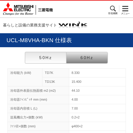
暮らしと設備の業務支援サイト
UCL-M8VHA-BKN 仕様表
50Hz
60Hz
冷却能力 (kW)
TD7K
8.330
TD13K
15.400
冷却器外表面伝熱面積 m2 (m2)
44.10
冷却器ﾌｨﾝﾋﾟｯﾁ mm (mm)
4.00
冷却器内容積 L (L)
7.00
送風機出力×個数 (kW)
0.2×2
ﾌｧﾝ径×個数 (mm)
φ400×2