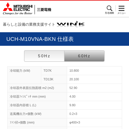
暮らしと設備の業務支援サイト
UCH-M10VNA-BKN 仕様表
50Hz
60Hz
冷却能力 (kW)
TD7K
10.800
TD13K
20.100
冷却器外表面伝熱面積 m2 (m2)
52.90
冷却器ﾌｨﾝﾋﾟｯﾁ mm (mm)
4.00
冷却器内容積 L (L)
9.80
送風機出力×個数 (kW)
0.2×3
ﾌｧﾝ径×個数 (mm)
φ400×3