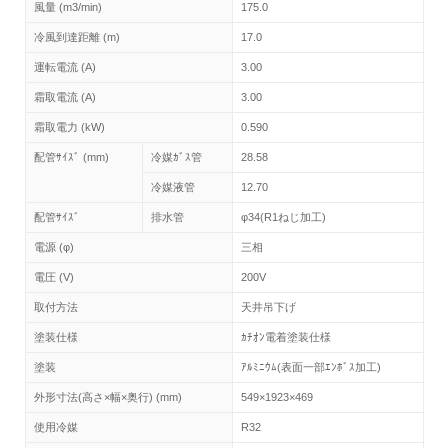
風量 (m3/min)
175.0
冷風到達距離 (m)
17.0
運転電流 (A)
3.00
霜取電流 (A)
3.00
霜取電力 (kW)
0.590
配管ｻｲｽﾞ (mm)
冷媒ｶﾞｽ管
28.58
冷媒液管
12.70
配管ｻｲｽﾞ
排水管
φ34(R1ねじ加工)
電源 (φ)
三相
電圧 (V)
200V
取付方法
天井吊下げ
塗装仕様
ｶﾁｵﾝ電着塗装仕様
塗装
ｱﾙﾐﾆｳﾑ(表面一部ｴﾝﾎﾞｽ加工)
外形寸法(高さ×幅×奥行) (mm)
549×1923×469
使用冷媒
R32