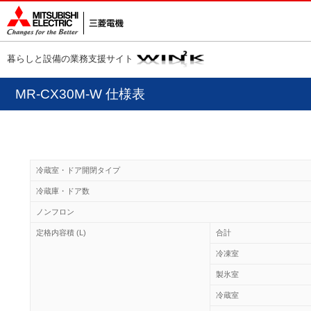
暮らしと設備の業務支援サイト
MR-CX30M-W 仕様表
冷蔵室・ドア開閉タイプ
冷蔵庫・ドア数
ノンフロン
定格内容積 (L)
合計
冷凍室
製氷室
冷蔵室