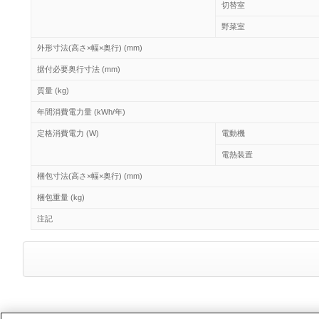
切替室
野菜室
外形寸法(高さ×幅×奥行) (mm)
据付必要奥行寸法 (mm)
質量 (kg)
年間消費電力量 (kWh/年)
定格消費電力 (W)
電動機
電熱装置
梱包寸法(高さ×幅×奥行) (mm)
梱包重量 (kg)
注記