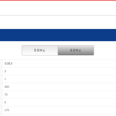
50Hz
60Hz
右開き
3
○
300
70
0
170