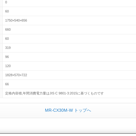
0
60
1750×540×656
660
60
319
96
120
1828×570×722
66
定格内容積,年間消費電力量はJIS C 9801-3:2015に基づくものです
MR-CX30M-W トップへ