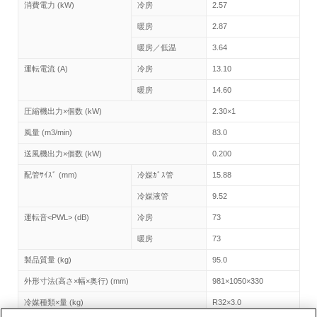
消費電力 (kW)
冷房
2.57
暖房
2.87
暖房／低温
3.64
運転電流 (A)
冷房
13.10
暖房
14.60
圧縮機出力×個数 (kW)
2.30×1
風量 (m3/min)
83.0
送風機出力×個数 (kW)
0.200
配管ｻｲｽﾞ (mm)
冷媒ｶﾞｽ管
15.88
冷媒液管
9.52
運転音<PWL> (dB)
冷房
73
暖房
73
製品質量 (kg)
95.0
外形寸法(高さ×幅×奥行) (mm)
981×1050×330
冷媒種類×量 (kg)
R32×3.0