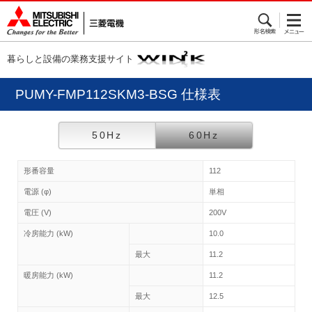
暮らしと設備の業務支援サイト
PUMY-FMP112SKM3-BSG 仕様表
50Hz
60Hz
形番容量
112
電源 (φ)
単相
電圧 (V)
200V
冷房能力 (kW)
10.0
最大
11.2
暖房能力 (kW)
11.2
最大
12.5