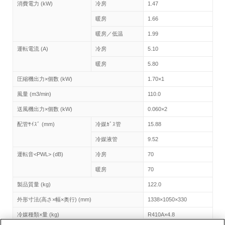
消費電力 (kW)
冷房
1.47
暖房
1.66
暖房／低温
1.99
運転電流 (A)
冷房
5.10
暖房
5.80
圧縮機出力×個数 (kW)
1.70×1
風量 (m3/min)
110.0
送風機出力×個数 (kW)
0.060×2
配管ｻｲｽﾞ (mm)
冷媒ｶﾞｽ管
15.88
冷媒液管
9.52
運転音<PWL> (dB)
冷房
70
暖房
70
製品質量 (kg)
122.0
外形寸法(高さ×幅×奥行) (mm)
1338×1050×330
冷媒種類×量 (kg)
R410A×4.8