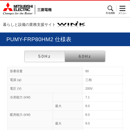
暮らしと設備の業務支援サイト
PUMY-FRP80HM2 仕様表
50Hz
60Hz
形番容量
80
電源 (φ)
三相
電圧 (V)
200V
冷房能力 (kW)
7.1
最大
8.0
暖房能力 (kW)
8.0
最大
9.0