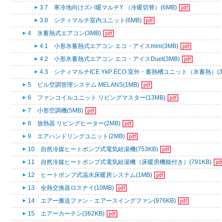
3.7 寒冷地向けズバ暖マルチY （冷暖切替）(6MB)
3.8 シティマルチ室内ユニット(6MB)
4 氷蓄熱式エアコン(3MB)
4.1 小形氷蓄熱式エアコン エコ・アイスmini(3MB)
4.2 小形氷蓄熱式エアコン エコ・アイスDuet(3MB)
4.3 シティマルチICE YkP ECO 室外・蓄熱槽ユニット（氷蓄熱）(3
5 ビル空調管理システム MELANS(1MB)
6 ファンコイルユニット リビングマスター(13MB)
7 小形空調機(5MB)
8 放熱器 リビングヒーター(2MB)
9 エアハンドリングユニット(2MB)
10 自然冷媒ヒートポンプ式電気給湯機(753KB)
11 自然冷媒ヒートポンプ式電気給湯機（床暖房機能付き）(791KB)
12 ヒートポンプ式温水床暖房システム(1MB)
13 全熱交換器ロスナイ(10MB)
14 エアー搬送ファン・エアースイングファン(976KB)
15 エアーカーテン(362KB)