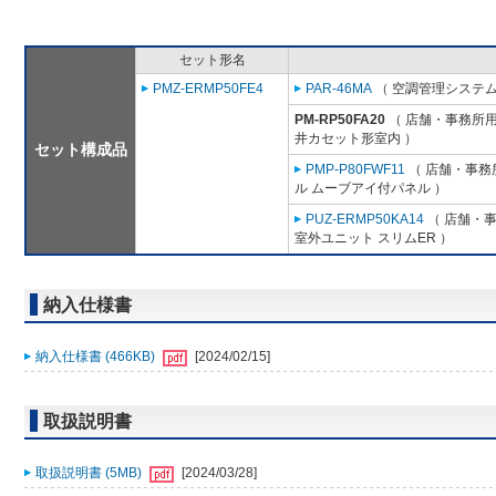
セット形名
PMZ-ERMP50FE4
PAR-46MA
（ 空調管理システム
PM-RP50FA20
（ 店舗・事務所用パ
井カセット形室内 ）
セット構成品
PMP-P80FWF11
（ 店舗・事務所
ル ムーブアイ付パネル ）
PUZ-ERMP50KA14
（ 店舗・事務
室外ユニット スリムER ）
納入仕様書
納入仕様書 (466KB)
[2024/02/15]
取扱説明書
取扱説明書 (5MB)
[2024/03/28]