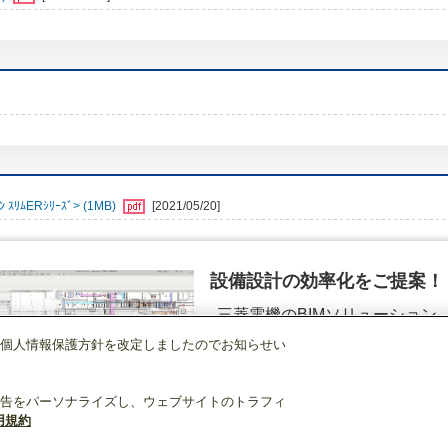
ﾑERｼﾘｰｽﾞ> (1MB)
[2021/05/20]
設備設計の効率化をご提案！
三菱電機のBIMソリューション
（空調.換気.照明）
個人情報保護方針を改定しましたのでお知らせい
店舗・事務所用パッケージエアコン(Mr.SLIM)
[本体]スリムER
1方向天井カセ
詳細を見る
告をパーソナライズし、ウェブサイトのトラフィ
用規約