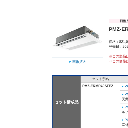
PMZ-E
価格：821,
発売日：202
※この製品
※この価格
画像拡大
セット形名
PMZ-ERMP40SFEZ
P
P
天
セット構成品
P
ル 
P
室外