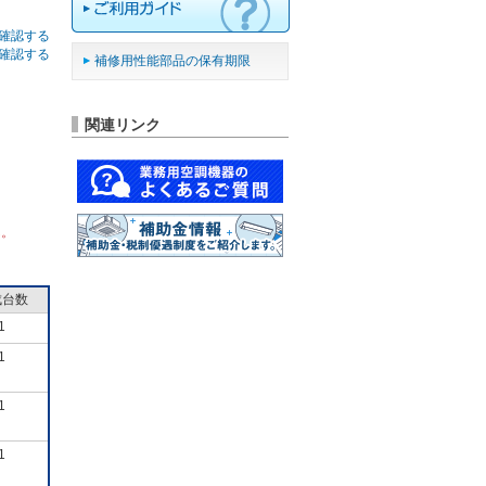
確認する
確認する
補修用性能部品の保有期限
関連リンク
ん。
成台数
1
1
1
1