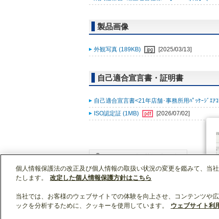
製品画像
外観写真 (189KB)
[2025/03/13]
自己適合宣言書・証明書
自己適合宣言書<21年店舗･事務所用ﾊﾟｯｹｰｼﾞｴｱｺﾝ ｽﾘ
ISO認定証 (1MB)
[2026/07/02]
個人情報保護法の改正及び個人情報の取扱い状況の変更を鑑みて、当社
WIN2Kトップ
製品情報
[業務用]空調・換気
たします。
改定した個人情報保護方針はこちら
当社では、お客様のウェブサイトでの体験を向上させ、コンテンツや広
ックを分析するために、クッキーを使用しています。
ウェブサイト利
クリップリスト
0
0
製品：
/ 資料：