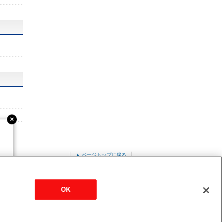
▲ ページトップに戻る
ット形
PMZ-ERMP40SFEZ
OK