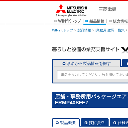
WIN2Kトップ
製品情報
[業務用]空調・換気
形名から製品情報を探す
店舗・事務所用パッケージエアコン(
ERMP40SFEZ
製品概要
技術資料
仕様