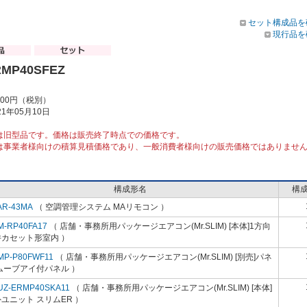
セット構成品を
現行品を
RMP40SFEZ
000円（税別）
1年05月10日
は旧型品です。価格は販売終了時点での価格です。
は事業者様向けの積算見積価格であり、一般消費者様向けの販売価格ではありませ
構成形名
構
AR-43MA
（ 空調管理システム MAリモコン ）
M-RP40FA17
（ 店舗・事務所用パッケージエアコン(Mr.SLIM) [本体]1方向
井カセット形室内 ）
MP-P80FWF11
（ 店舗・事務所用パッケージエアコン(Mr.SLIM) [別売]パネ
ムーブアイ付パネル ）
UZ-ERMP40SKA11
（ 店舗・事務所用パッケージエアコン(Mr.SLIM) [本体]
ユニット スリムER ）