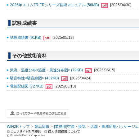
2025年スリムZR,ERシリーズ技術マニュアル (56MB)
[2025/04/30]
試験成績書
試験成績書 (91KB)
[2025/05/12]
その他技術資料
気流・温度分布<温度・風速分布図> (79KB)
[2025/05/15]
騒音特性<騒音線図> (432KB)
[2025/04/24]
電気配線図 (727KB)
[2025/03/13]
WIN2Kトップ
製品情報
[業務用]空調・換気
店舗・事務所用パッケージエアコン