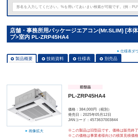
店舗・事務所用パッケージエアコン(Mr.SLIM) [本
プ>室内 PL-ZRP45HA4
仕様表ダウ
製品概要
技術資料
仕様表
別売品
PL-ZRP45HA4
価格：384,000円（税別）
発売日：2025年05月12日
JANコード：4573637003844
※この製品は旧型品です。価格は販売終
画像拡大
※この価格は事業者様向けの積算見積価