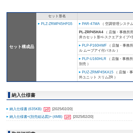
セット形名
PLZ-ZRMP45HFG5
PAR-47MA
（ 空調管理システム
PL-ZRP45HA4
（ 店舗・事務所用パ
井カセット形<i-スクエアタイプ>
PLP-P160HWF
（ 店舗・事務所用
セット構成品
ル ムーブアイ付パネル ）
PLP-U160HLR
（ 店舗・事務所用
別売 ）
PUZ-ZRMP45KA15
（ 店舗・事務
外ユニット スリムZR ）
納入仕様書
納入仕様書 (635KB)
[2025/02/20]
納入仕様書<(別売組込図)> (4MB)
[2025/02/20]