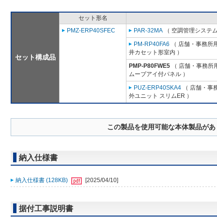
セット形名
PMZ-ERP40SFEC
PAR-32MA
（ 空調管理システム
PM-RP40FA6
（ 店舗・事務所用パ
井カセット形室内 ）
セット構成品
PMP-P80FWE5
（ 店舗・事務所用パ
ムーブアイ付パネル ）
PUZ-ERP40SKA4
（ 店舗・事務
外ユニット スリムER ）
この製品を使用可能な本体製品があ
納入仕様書
納入仕様書 (128KB)
[2025/04/10]
据付工事説明書