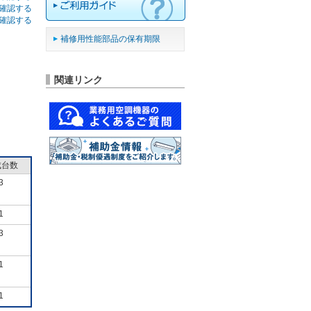
確認する
確認する
補修用性能部品の保有期限
関連リンク
成台数
3
1
3
1
1