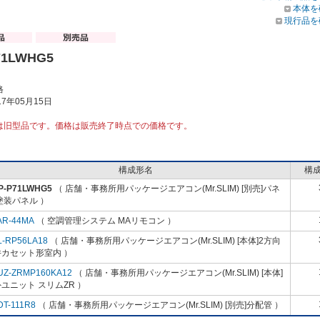
本体を
現行品を
71LWHG5
格
7年05月15日
は旧型品です。価格は販売終了時点での価格です。
構成形名
構
P-P71LWHG5
（ 店舗・事務所用パッケージエアコン(Mr.SLIM) [別売]パネ
塗装パネル ）
AR-44MA
（ 空調管理システム MAリモコン ）
L-RP56LA18
（ 店舗・事務所用パッケージエアコン(Mr.SLIM) [本体]2方向
井カセット形室内 ）
UZ-ZRMP160KA12
（ 店舗・事務所用パッケージエアコン(Mr.SLIM) [本体]
ユニット スリムZR ）
DT-111R8
（ 店舗・事務所用パッケージエアコン(Mr.SLIM) [別売]分配管 ）