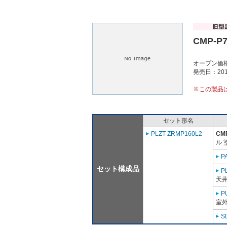
CMP-P
オープン価
発売日：201
※この製品
セット形名
PLZT-ZRMP160L2
CM
ル 
P
セット構成品
P
天
P
室外
S