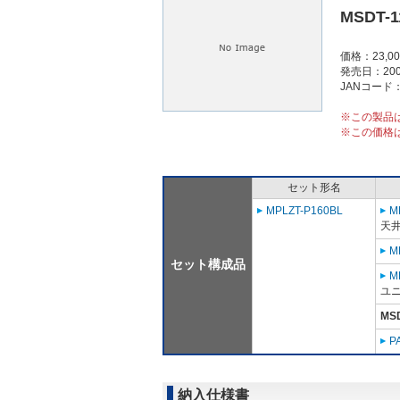
MSDT-1
価格：23,0
発売日：200
JANコード：4
※この製品
※この価格
セット形名
MPLZT-P160BL
M
天
M
セット構成品
M
ユニ
MSD
P
納入仕様書