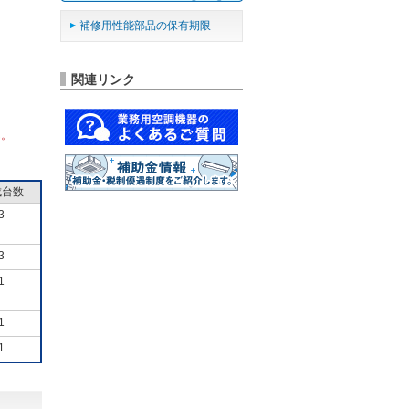
補修用性能部品の保有期限
関連リンク
ん。
成台数
3
3
1
1
1