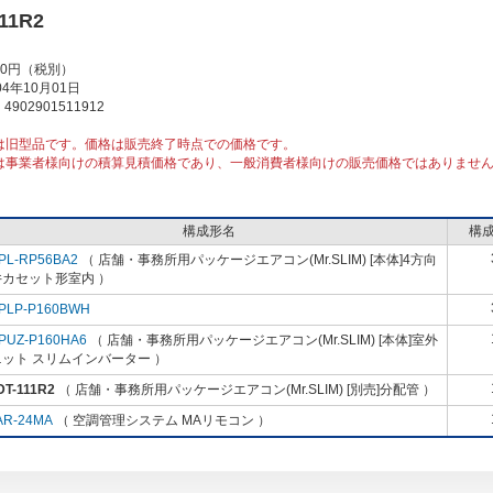
11R2
00円（税別）
4年10月01日
902901511912
は旧型品です。価格は販売終了時点での価格です。
は事業者様向けの積算見積価格であり、一般消費者様向けの販売価格ではありませ
構成形名
構
PL-RP56BA2
（ 店舗・事務所用パッケージエアコン(Mr.SLIM) [本体]4方向
井カセット形室内 ）
PLP-P160BWH
PUZ-P160HA6
（ 店舗・事務所用パッケージエアコン(Mr.SLIM) [本体]室外
ット スリムインバーター ）
T-111R2
（ 店舗・事務所用パッケージエアコン(Mr.SLIM) [別売]分配管 ）
AR-24MA
（ 空調管理システム MAリモコン ）