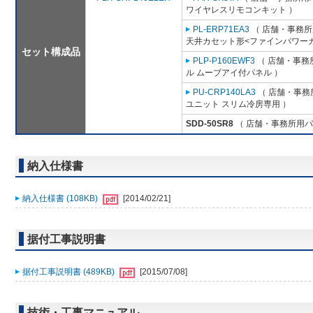
ワイヤレスリモコンキット ）
PL-ERP71EA3
（ 店舗・事務所用
天井カセット形<ファインパワーカ
セット構成品
PLP-P160EWF3
（ 店舗・事務所
ル ムーブアイ付パネル ）
PU-CRP140LA3
（ 店舗・事務所
ユニット スリム冷房専用 ）
SDD-50SR8
（ 店舗・事務所用パッケ
納入仕様書
納入仕様書 (108KB)
[2014/02/21]
据付工事説明書
据付工事説明書 (489KB)
[2015/07/08]
技術・工事マニュアル