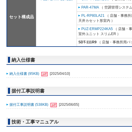
PAR-47MA
（ 空調管理システム
PL-RP80LA21
（ 店舗・事務所用
セット構成品
天井カセット形室内 ）
PUZ-ERMP224KA5
（ 店舗・事務
室外ユニット スリムER ）
SDT-111R9
（ 店舗・事務所用パッケ
納入仕様書
納入仕様書 (95KB)
[2025/04/10]
据付工事説明書
据付工事説明書 (538KB)
[2025/06/05]
技術・工事マニュアル