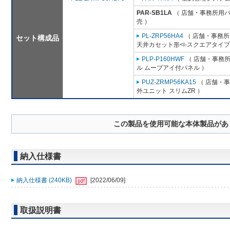
PAR-SB1LA
（ 店舗・事務所用パッ
売 ）
PL-ZRP56HA4
（ 店舗・事務所用
セット構成品
天井カセット形<i-スクエアタイプ
PLP-P160HWF
（ 店舗・事務所用
ル ムーブアイ付パネル ）
PUZ-ZRMP56KA15
（ 店舗・事務
外ユニット スリムZR ）
この製品を使用可能な本体製品があ
納入仕様書
納入仕様書 (240KB)
[2022/06/09]
取扱説明書