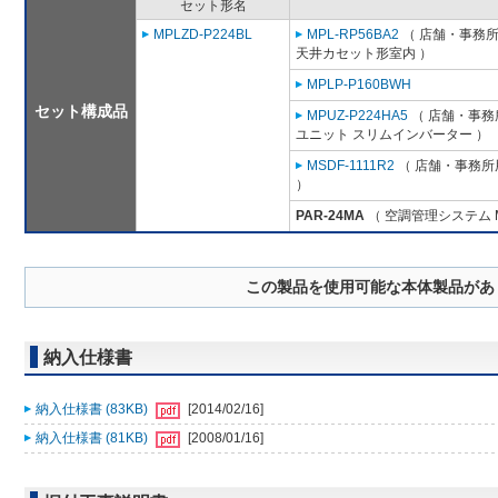
セット形名
MPLZD-P224BL
MPL-RP56BA2
（ 店舗・事務所用
天井カセット形室内 ）
MPLP-P160BWH
セット構成品
MPUZ-P224HA5
（ 店舗・事務所
ユニット スリムインバーター ）
MSDF-1111R2
（ 店舗・事務所用
）
PAR-24MA
（ 空調管理システム 
この製品を使用可能な本体製品があ
納入仕様書
納入仕様書 (83KB)
[2014/02/16]
納入仕様書 (81KB)
[2008/01/16]