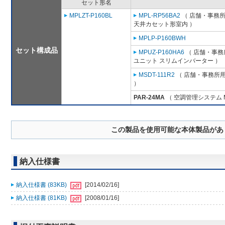
セット形名
MPLZT-P160BL
MPL-RP56BA2
（ 店舗・事務所用
天井カセット形室内 ）
MPLP-P160BWH
セット構成品
MPUZ-P160HA6
（ 店舗・事務所
ユニット スリムインバーター ）
MSDT-111R2
（ 店舗・事務所用パ
）
PAR-24MA
（ 空調管理システム 
この製品を使用可能な本体製品があ
納入仕様書
納入仕様書 (83KB)
[2014/02/16]
納入仕様書 (81KB)
[2008/01/16]