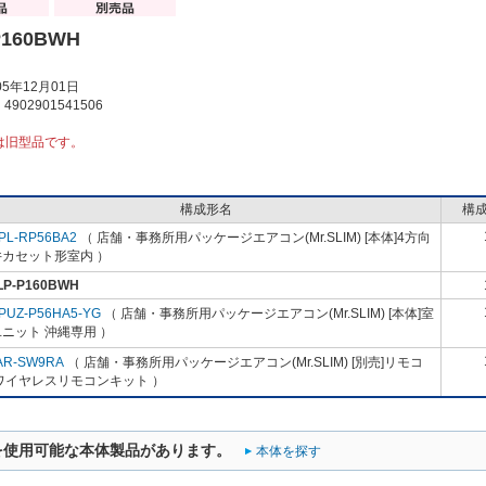
P160BWH
5年12月01日
902901541506
は旧型品です。
構成形名
構
PL-RP56BA2
（ 店舗・事務所用パッケージエアコン(Mr.SLIM) [本体]4方向
井カセット形室内 ）
LP-P160BWH
PUZ-P56HA5-YG
（ 店舗・事務所用パッケージエアコン(Mr.SLIM) [本体]室
ニット 沖縄専用 ）
AR-SW9RA
（ 店舗・事務所用パッケージエアコン(Mr.SLIM) [別売]リモコ
ワイヤレスリモコンキット ）
を使用可能な本体製品があります。
本体を探す