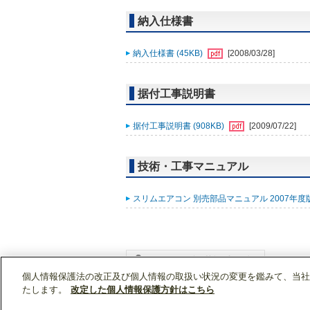
納入仕様書
納入仕様書 (45KB)
[2008/03/28]
据付工事説明書
据付工事説明書 (908KB)
[2009/07/22]
技術・工事マニュアル
スリムエアコン 別売部品マニュアル 2007年度版 
個人情報保護法の改正及び個人情報の取扱い状況の変更を鑑みて、当社
WIN2Kトップ
製品情報
MPLP-P160BWH
たします。
改定した個人情報保護方針はこちら