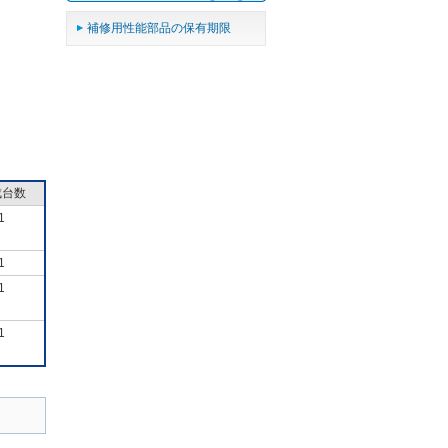
補修用性能部品の保有期限
成台数
1
1
1
1