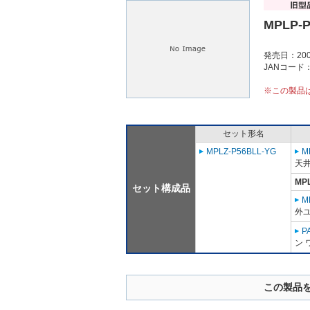
MPLP-
発売日：200
JANコード：4
※この製品
セット形名
MPLZ-P56BLL-YG
M
天
MP
セット構成品
M
外ユ
P
ン 
この製品