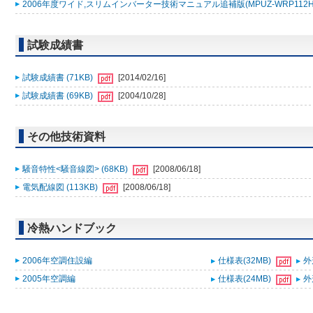
2006年度ワイド,スリムインバーター技術マニュアル追補版(MPUZ-WRP112HA4,MP
試験成績書
試験成績書 (71KB)
[2014/02/16]
試験成績書 (69KB)
[2004/10/28]
その他技術資料
騒音特性<騒音線図> (68KB)
[2008/06/18]
電気配線図 (113KB)
[2008/06/18]
冷熱ハンドブック
2006年空調住設編
仕様表(32MB)
外
2005年空調編
仕様表(24MB)
外