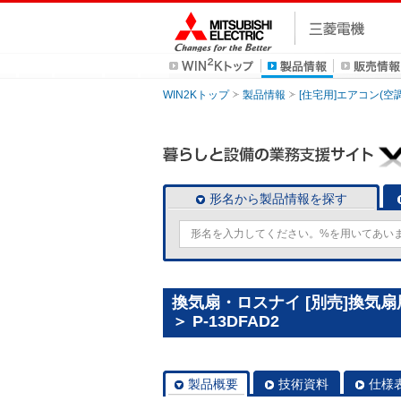
WIN2Kトップ
製品情報
[住宅用]エアコン(空
形名から製品情報を探す
換気扇・ロスナイ [別売]換気
＞ P-13DFAD2
製品概要
技術資料
仕様