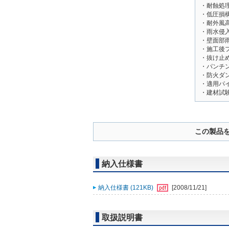
・耐蝕処
・低圧損
・耐外風
・雨水侵
・壁面部
・施工後
・抜け止
・パンチ
・防火ダ
・適用パイ
・建材試験
この製品
納入仕様書
納入仕様書 (121KB)
[2008/11/21]
取扱説明書