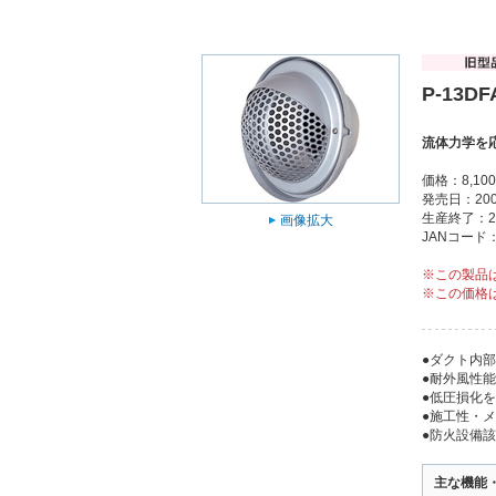
P-13DF
流体力学を
価格：8,1
発売日：200
生産終了：2
画像拡大
JANコード：4
※この製品
※この価格
●ダクト内
●耐外風性
●低圧損化
●施工性・
●防火設備
主な機能