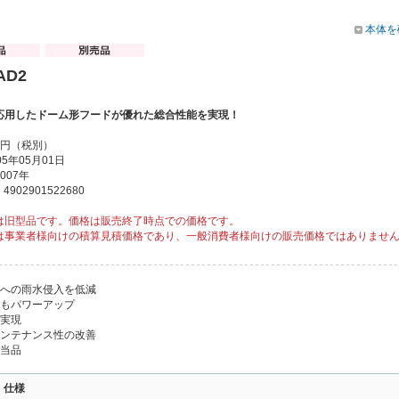
本体を
AD2
応用したドーム形フードが優れた総合性能を実現！
00円（税別）
5年05月01日
007年
902901522680
は旧型品です。価格は販売終了時点での価格です。
は事業者様向けの積算見積価格であり、一般消費者様向けの販売価格ではありませ
部への雨水侵入を低減
能もパワーアップ
を実現
メンテナンス性の改善
該当品
・仕様