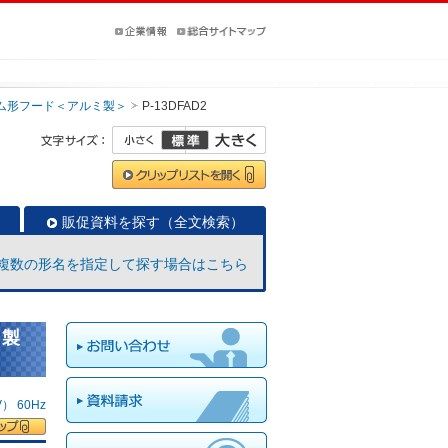
ム形フード＜アルミ製＞
P-13DFAD2
販促資料を探す（全文検索）
複数の形名を指定して探す場合はこちら
ミ製
 60Hz