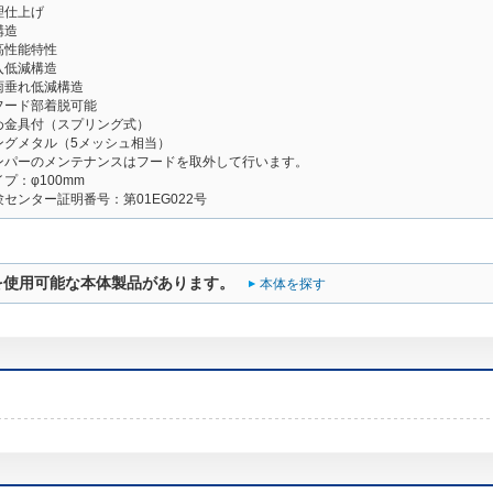
理仕上げ
構造
高性能特性
入低減構造
雨垂れ低減構造
フード部着脱可能
め金具付（スプリング式）
ングメタル（5メッシュ相当）
ンパーのメンテナンスはフードを取外して行います。
プ：φ100mm
センター証明番号：第01EG022号
を使用可能な本体製品があります。
本体を探す